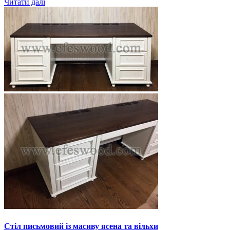
Читати далі
Стіл письмовий із масиву ясена та вільхи