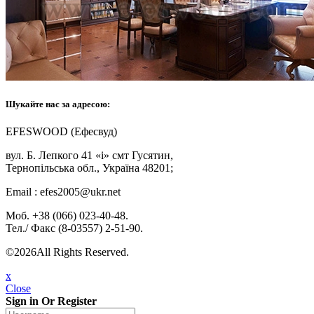
Шукайте нас за адресою:
EFESWOOD (Ефесвуд)
вул. Б. Лепкого 41 «і» смт Гусятин,
Тернопільська обл., Україна 48201;
Email : efes2005@ukr.net
Моб. +38 (066) 023-40-48.
Тел./ Факс (8-03557) 2-51-90.
©2026All Rights Reserved.
x
Close
Sign in Or Register