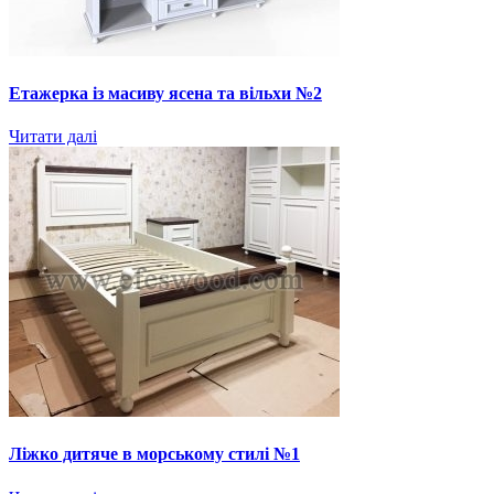
Етажерка із масиву ясена та вільхи №2
Читати далі
Ліжко дитяче в морському стилі №1