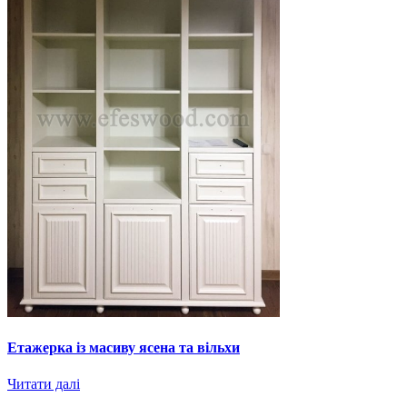
Етажерка із масиву ясена та вільхи
Читати далі