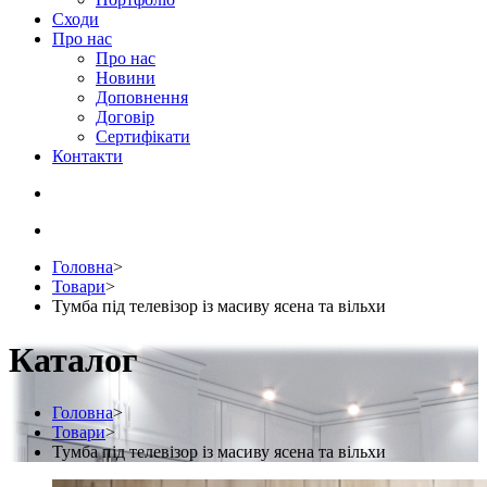
Сходи
Про нас
Про нас
Новини
Доповнення
Договір
Сертифікати
Контакти
Головна
>
Товари
>
Тумба під телевізор із масиву ясена та вільхи
Каталог
Головна
>
Товари
>
Тумба під телевізор із масиву ясена та вільхи