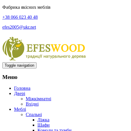
Фабрика якісних меблів
+38 066 023 40 48
efes2005@ukr.net
Toggle navigation
Меню
Головна
Двері
Міжкімнатні
Вхідні
Меблі
Спальні
Ліжка
Шафи
Комоди та тумби