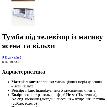
Тумба під телевізор із масиву
ясена та вільхи
0
Відгук(ів)
в наявності
Характеристика
Матеріал виготовлення:
масив цінних порід деревини
– ясен, вільха
Розмір:
згідно індивідуального замовлення клієнта
Колір:
вся палітра кольорів фарб
Hesse
(Німеччина),
Adler
(Німеччина)
,
методи нанесення – втирання, патина
(срібло, золото)