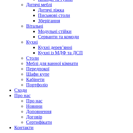
Дитячі меблі
Дитячі ліжка
Письмові столи
Зберігання
Вітальні
Модульні стійки
Серванти та комоди
Кухні
Кухні дерев’янні
Кухні із МДФ та ДСП
Cтоли
Меблі для ванної кімнати
Передпокої
Шафи купе
Кабінети
Портфоліо
Сходи
Про нас
Про нас
Новини
Доповнення
Договір
Сертифікати
Контакти