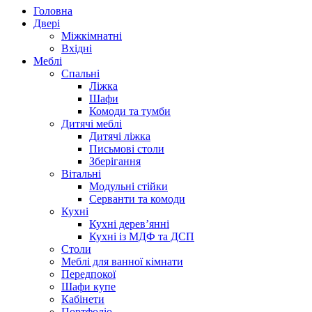
Головна
Двері
Міжкімнатні
Вхідні
Меблі
Спальні
Ліжка
Шафи
Комоди та тумби
Дитячі меблі
Дитячі ліжка
Письмові столи
Зберігання
Вітальні
Модульні стійки
Серванти та комоди
Кухні
Кухні дерев’янні
Кухні із МДФ та ДСП
Cтоли
Меблі для ванної кімнати
Передпокої
Шафи купе
Кабінети
Портфоліо