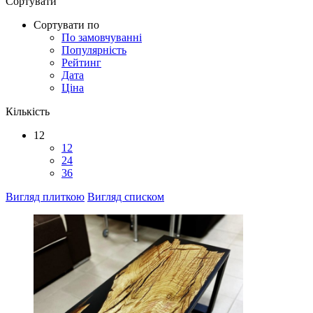
Сортувати
Сортувати по
По замовчуванні
Популярність
Рейтинг
Дата
Ціна
Кількість
12
12
24
36
Вигляд плиткою
Вигляд списком