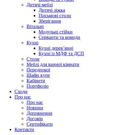
Дитячі меблі
Дитячі ліжка
Письмові столи
Зберігання
Вітальні
Модульні стійки
Серванти та комоди
Кухні
Кухні дерев’янні
Кухні із МДФ та ДСП
Cтоли
Меблі для ванної кімнати
Передпокої
Шафи купе
Кабінети
Портфоліо
Сходи
Про нас
Про нас
Новини
Доповнення
Договір
Сертифікати
Контакти