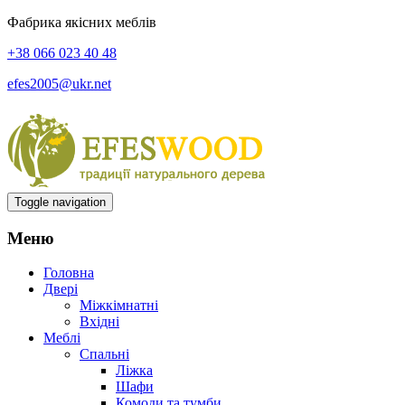
Фабрика якісних меблів
+38 066 023 40 48
efes2005@ukr.net
Toggle navigation
Меню
Головна
Двері
Міжкімнатні
Вхідні
Меблі
Спальні
Ліжка
Шафи
Комоди та тумби