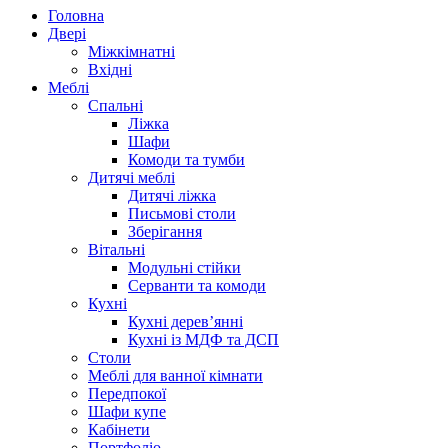
Головна
Двері
Міжкімнатні
Вхідні
Меблі
Спальні
Ліжка
Шафи
Комоди та тумби
Дитячі меблі
Дитячі ліжка
Письмові столи
Зберігання
Вітальні
Модульні стійки
Серванти та комоди
Кухні
Кухні дерев’янні
Кухні із МДФ та ДСП
Cтоли
Меблі для ванної кімнати
Передпокої
Шафи купе
Кабінети
Портфоліо