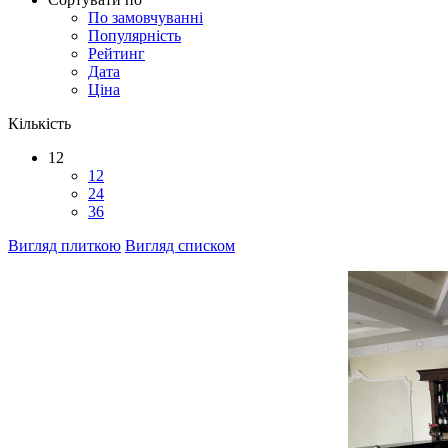
По замовчуванні
Популярність
Рейтинг
Дата
Ціна
Кількість
12
12
24
36
Вигляд плиткою
Вигляд списком