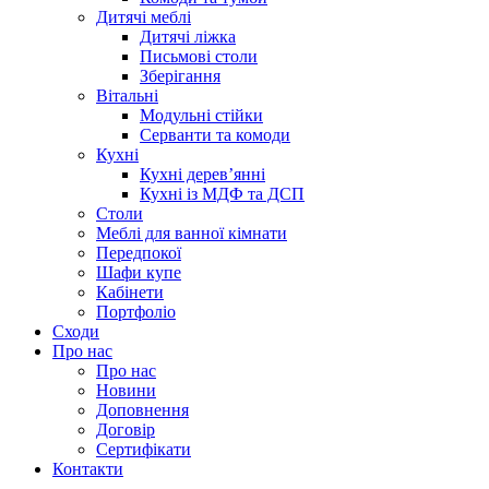
Дитячі меблі
Дитячі ліжка
Письмові столи
Зберігання
Вітальні
Модульні стійки
Серванти та комоди
Кухні
Кухні дерев’янні
Кухні із МДФ та ДСП
Cтоли
Меблі для ванної кімнати
Передпокої
Шафи купе
Кабінети
Портфоліо
Сходи
Про нас
Про нас
Новини
Доповнення
Договір
Сертифікати
Контакти