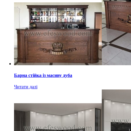
Барна стійка із масиву дуба
Читати далі