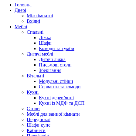
Головна
Двері
Міжкімнатні
Вхідні
Меблі
Спальні
Ліжка
Шафи
Комоди та тумби
Дитячі меблі
Дитячі ліжка
Письмові столи
Зберігання
Вітальні
Модульні стійки
Серванти та комоди
Кухні
Кухні дерев’янні
Кухні із МДФ та ДСП
Cтоли
Меблі для ванної кімнати
Передпокої
Шафи купе
Кабінети
Портфоліо