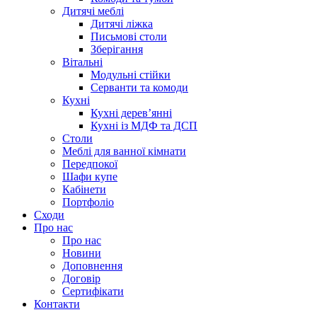
Дитячі меблі
Дитячі ліжка
Письмові столи
Зберігання
Вітальні
Модульні стійки
Серванти та комоди
Кухні
Кухні дерев’янні
Кухні із МДФ та ДСП
Cтоли
Меблі для ванної кімнати
Передпокої
Шафи купе
Кабінети
Портфоліо
Сходи
Про нас
Про нас
Новини
Доповнення
Договір
Сертифікати
Контакти