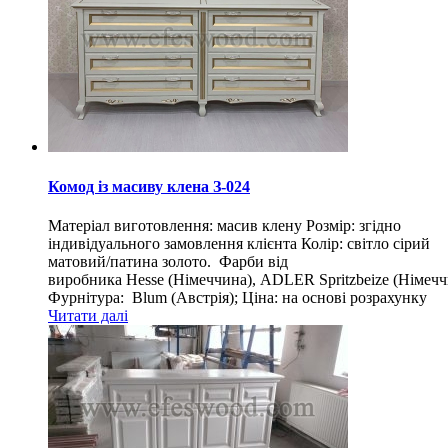
Комод із масиву клена З-024
Матеріал виготовлення: масив клену Розмір: згідно
індивідуального замовлення клієнта Колір: світло сірий
матовий/патина золото. Фарби від
виробника Hesse (Німеччина), ADLER Spritzbeize (Німечч
Фурнітура: Blum (Австрія); Ціна: на основі розрахунку
Читати далі