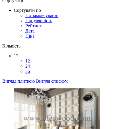
Сортувати
Сортувати по
По замовчуванні
Популярність
Рейтинг
Дата
Ціна
Кількість
12
12
24
36
Вигляд плиткою
Вигляд списком