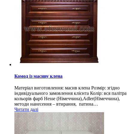
Комод із масиву клена
Матеріал виготовлення: масив клена Розмір: згідно
індивідуального замовлення клієнта Колір: вся палітра
кольорів фарб Hesse (Німеччина),Adler(Німеччина),
методи нанесення – втирання, патина…
Читати далі