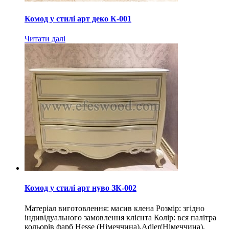
Комод у стилі арт деко К-001
Читати далі
Комод у стилі арт нуво ЗК-002
Матеріал виготовлення: масив клена Розмір: згідно
індивідуального замовлення клієнта Колір: вся палітра
кольорів фарб Hesse (Німеччина),Adler(Німеччина),