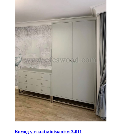
Комод у стилі мінімалізм З-011