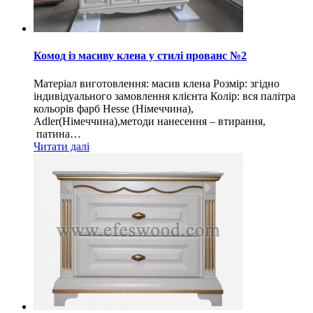
Комод із масиву клена у стилі прованс №2
Матеріал виготовлення: масив клена Розмір: згідно
індивідуального замовлення клієнта Колір: вся палітра
кольорів фарб Hesse (Німеччина),
Adler(Німеччина),методи нанесення – втирання,
патина…
Читати далі