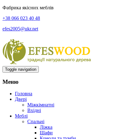
Фабрика якісних меблів
+38 066 023 40 48
efes2005@ukr.net
Toggle navigation
Меню
Головна
Двері
Міжкімнатні
Вхідні
Меблі
Спальні
Ліжка
Шафи
Комоди та тумби