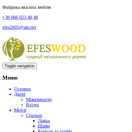
Фабрика якісних меблів
+38 066 023 40 48
efes2005@ukr.net
Toggle navigation
Меню
Головна
Двері
Міжкімнатні
Вхідні
Меблі
Спальні
Ліжка
Шафи
Комоди та тумби