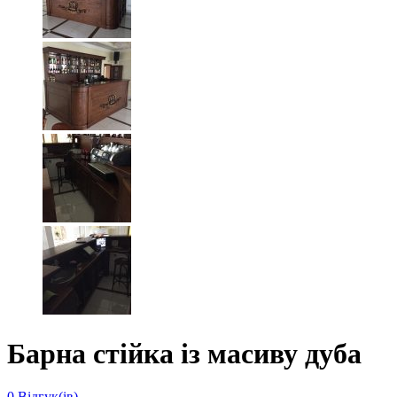
Барна стійка із масиву дуба
0
Відгук(ів)