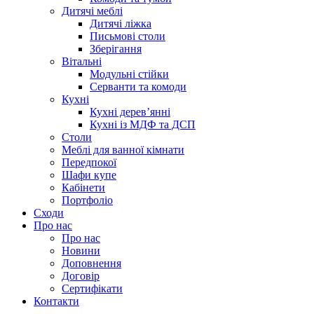
Дитячі меблі
Дитячі ліжка
Письмові столи
Зберігання
Вітальні
Модульні стійки
Серванти та комоди
Кухні
Кухні дерев’янні
Кухні із МДФ та ДСП
Cтоли
Меблі для ванної кімнати
Передпокої
Шафи купе
Кабінети
Портфоліо
Сходи
Про нас
Про нас
Новини
Доповнення
Договір
Сертифікати
Контакти