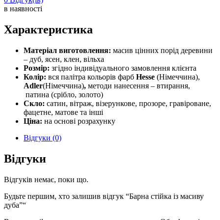
в наявності
Характеристика
Матеріал виготовлення:
масив цінних порід деревини
– дуб, ясен, клен, вільха
Розмір:
згідно індивідуального замовлення клієнта
Колір:
вся палітра кольорів фарб
Hesse
(Німеччина),
Adler
(Німеччина)
,
методи нанесення – втирання,
патина (срібло, золото)
Скло:
сатин, вітраж, візерункове, прозоре, гравіроване,
фацетне, матове та інші
Ціна:
на основі розрахунку
Відгуки (0)
Відгуки
Відгуків немає, поки що.
Будьте першим, хто залишив відгук “Барна стійка із масиву
дуба”“