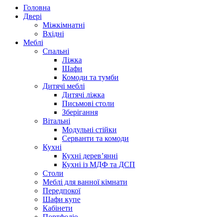
Головна
Двері
Міжкімнатні
Вхідні
Меблі
Спальні
Ліжка
Шафи
Комоди та тумби
Дитячі меблі
Дитячі ліжка
Письмові столи
Зберігання
Вітальні
Модульні стійки
Серванти та комоди
Кухні
Кухні дерев’янні
Кухні із МДФ та ДСП
Cтоли
Меблі для ванної кімнати
Передпокої
Шафи купе
Кабінети
Портфоліо