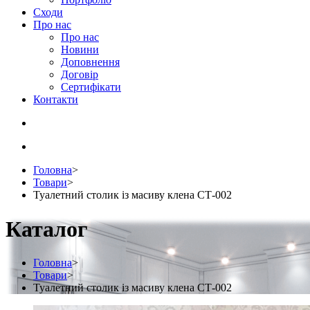
Сходи
Про нас
Про нас
Новини
Доповнення
Договір
Сертифікати
Контакти
Головна
>
Товари
>
Туалетний столик із масиву клена СТ-002
Каталог
Головна
>
Товари
>
Туалетний столик із масиву клена СТ-002