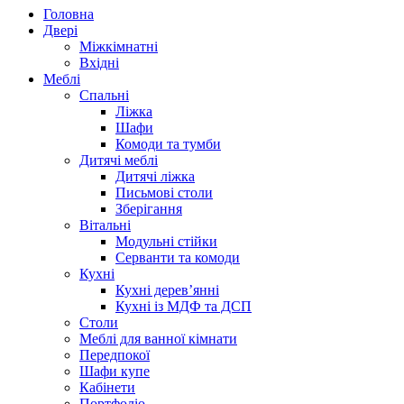
Головна
Двері
Міжкімнатні
Вхідні
Меблі
Спальні
Ліжка
Шафи
Комоди та тумби
Дитячі меблі
Дитячі ліжка
Письмові столи
Зберігання
Вітальні
Модульні стійки
Серванти та комоди
Кухні
Кухні дерев’янні
Кухні із МДФ та ДСП
Cтоли
Меблі для ванної кімнати
Передпокої
Шафи купе
Кабінети
Портфоліо