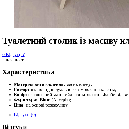
Туалетний столик із масиву к
0
Відгук(ів)
в наявності
Характеристика
Матеріал виготовлення:
масив клену;
Розмір:
згідно індивідуального замовлення клієнта;
Колір:
світло сірий матовий/патина золото. Фарби від в
Фурнітура:
Blum
(Австрія);
Ціна:
на основі розрахунку
Відгуки (0)
Відгуки