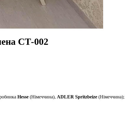
лена СТ-002
иробника
Hesse
(Німеччина),
ADLER
Spritzbeize
(Німеччина);