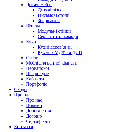
Дитячі меблі
Дитячі ліжка
Письмові столи
Зберігання
Вітальні
Модульні стійки
Серванти та комоди
Кухні
Кухні дерев’янні
Кухні із МДФ та ДСП
Cтоли
Меблі для ванної кімнати
Передпокої
Шафи купе
Кабінети
Портфоліо
Сходи
Про нас
Про нас
Новини
Доповнення
Договір
Сертифікати
Контакти