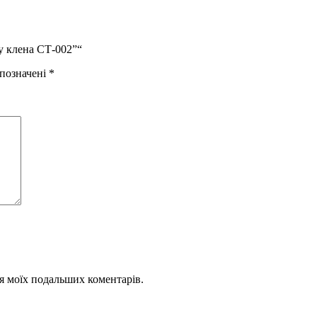
у клена СТ-002”“
 позначені
*
для моїх подальших коментарів.