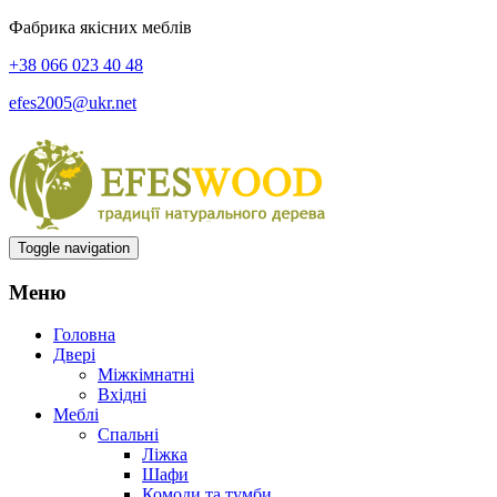
Фабрика якісних меблів
+38 066 023 40 48
efes2005@ukr.net
Toggle navigation
Меню
Головна
Двері
Міжкімнатні
Вхідні
Меблі
Спальні
Ліжка
Шафи
Комоди та тумби