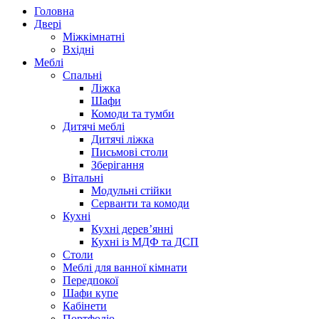
Головна
Двері
Міжкімнатні
Вхідні
Меблі
Спальні
Ліжка
Шафи
Комоди та тумби
Дитячі меблі
Дитячі ліжка
Письмові столи
Зберігання
Вітальні
Модульні стійки
Серванти та комоди
Кухні
Кухні дерев’янні
Кухні із МДФ та ДСП
Cтоли
Меблі для ванної кімнати
Передпокої
Шафи купе
Кабінети
Портфоліо