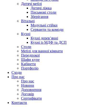
Дитячі меблі
Дитячі ліжка
Письмові столи
Зберігання
Вітальні
Модульні стійки
Серванти та комоди
Кухні
Кухні дерев’янні
Кухні із МДФ та ДСП
Cтоли
Меблі для ванної кімнати
Передпокої
Шафи купе
Кабінети
Портфоліо
Сходи
Про нас
Про нас
Новини
Доповнення
Договір
Сертифікати
Контакти