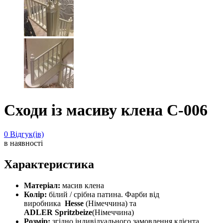
Сходи із масиву клена С-006
0
Відгук(ів)
в наявності
Характеристика
Матеріал:
масив клена
Колір:
білий / срібна патина. Фарби від
виробника
Hesse
(Німеччина) та
ADLER
Spritzbeize
(Німеччина)
Розмір:
згідно індивідуального замовлення клієнта