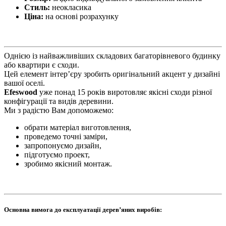
Стиль:
неокласика
Ціна:
на основі розрахунку
Однією із найважливіших складових багаторівневого будинку
або квартири є сходи.
Цей елемент інтер’єру зробить оригінальний акцент у дизайні
вашої оселі.
Efeswood
уже понад 15 років виротовляє якісні сходи різної
конфігурації та видів деревини.
Ми з радістю Вам допоможемо:
обрати матеріал виготовлення,
проведемо точні заміри,
запропонуємо дизайн,
підготуємо проект,
зробимо якісний монтаж.
Основна вимога до експлуатації дерев’яних виробів: