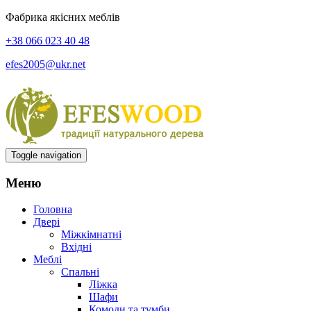
Фабрика якісних меблів
+38 066 023 40 48
efes2005@ukr.net
Toggle navigation
Меню
Головна
Двері
Міжкімнатні
Вхідні
Меблі
Спальні
Ліжка
Шафи
Комоди та тумби