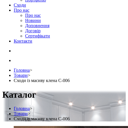
Сходи
Про нас
Про нас
Новини
Доповнення
Договір
Сертифікати
Контакти
Головна
>
Товари
>
Сходи із масиву клена С-006
Каталог
Головна
>
Товари
>
Сходи із масиву клена С-006