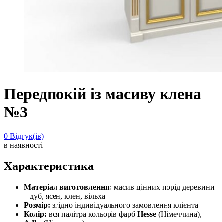
Передпокій із масиву клена
№3
0
Відгук(ів)
в наявності
Характеристика
Матеріал виготовлення:
масив цінних порід деревини
– дуб, ясен, клен, вільха
Розмір:
згідно індивідуального замовлення клієнта
Колір:
вся палітра кольорів фарб
Hesse
(Німеччина),