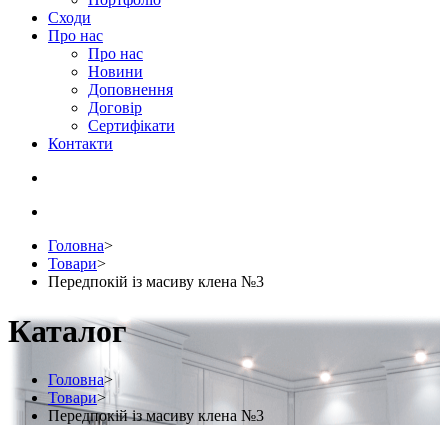
Сходи
Про нас
Про нас
Новини
Доповнення
Договір
Сертифікати
Контакти
Головна
>
Товари
>
Передпокій із масиву клена №3
Каталог
Головна
>
Товари
>
Передпокій із масиву клена №3