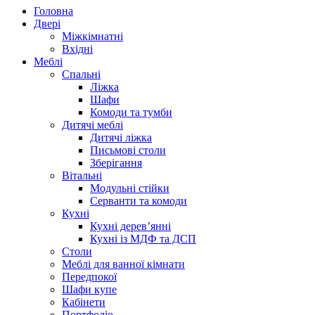
Головна
Двері
Міжкімнатні
Вхідні
Меблі
Спальні
Ліжка
Шафи
Комоди та тумби
Дитячі меблі
Дитячі ліжка
Письмові столи
Зберігання
Вітальні
Модульні стійки
Серванти та комоди
Кухні
Кухні дерев’янні
Кухні із МДФ та ДСП
Cтоли
Меблі для ванної кімнати
Передпокої
Шафи купе
Кабінети
Портфоліо