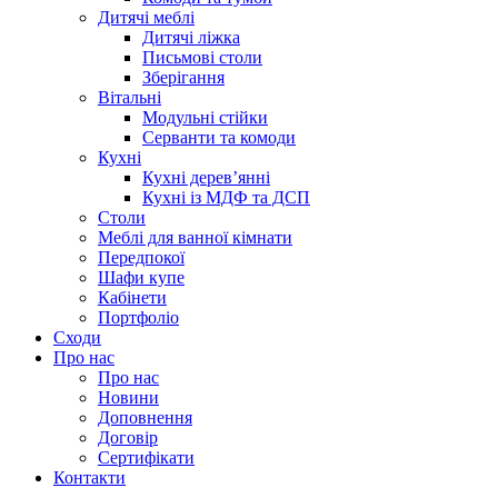
Дитячі меблі
Дитячі ліжка
Письмові столи
Зберігання
Вітальні
Модульні стійки
Серванти та комоди
Кухні
Кухні дерев’янні
Кухні із МДФ та ДСП
Cтоли
Меблі для ванної кімнати
Передпокої
Шафи купе
Кабінети
Портфоліо
Сходи
Про нас
Про нас
Новини
Доповнення
Договір
Сертифікати
Контакти