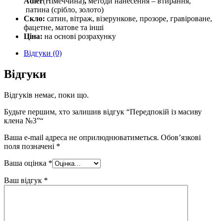
Adler
(Німеччина)
,
методи нанесення – втирання,
патина (срібло, золото)
Скло:
сатин, вітраж, візерункове, прозоре, гравіроване,
фацетне, матове та інші
Ціна:
на основі розрахунку
Відгуки (0)
Відгуки
Відгуків немає, поки що.
Будьте першим, хто залишив відгук “Передпокій із масиву
клена №3”“
Ваша e-mail адреса не оприлюднюватиметься.
Обов’язкові
поля позначені
*
Ваша оцінка
*
Ваш відгук
*