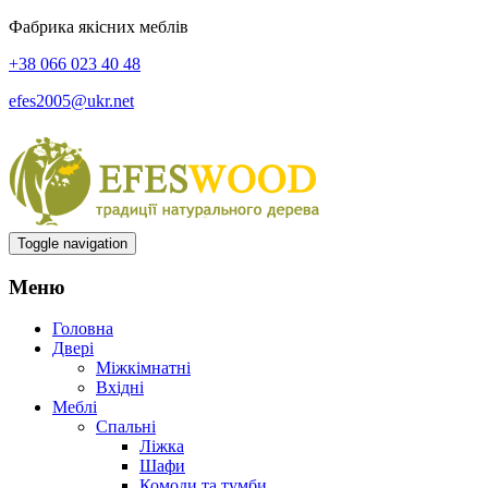
Фабрика якісних меблів
+38 066 023 40 48
efes2005@ukr.net
Toggle navigation
Меню
Головна
Двері
Міжкімнатні
Вхідні
Меблі
Спальні
Ліжка
Шафи
Комоди та тумби