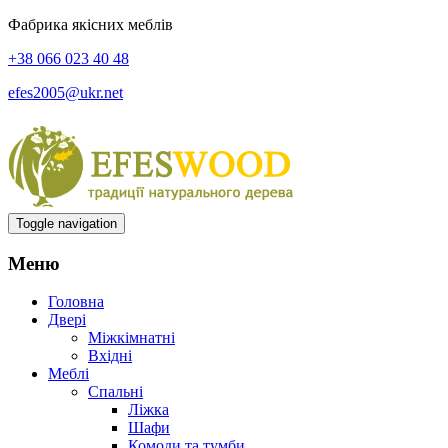
Фабрика якісних меблів
+38 066 023 40 48
efes2005@ukr.net
Toggle navigation
Меню
Головна
Двері
Міжкімнатні
Вхідні
Меблі
Спальні
Ліжка
Шафи
Комоди та тумби