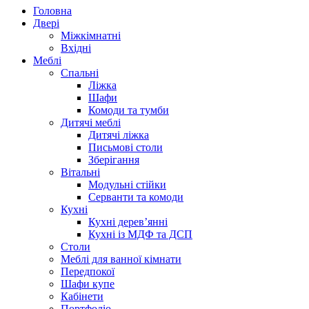
Головна
Двері
Міжкімнатні
Вхідні
Меблі
Спальні
Ліжка
Шафи
Комоди та тумби
Дитячі меблі
Дитячі ліжка
Письмові столи
Зберігання
Вітальні
Модульні стійки
Серванти та комоди
Кухні
Кухні дерев’янні
Кухні із МДФ та ДСП
Cтоли
Меблі для ванної кімнати
Передпокої
Шафи купе
Кабінети
Портфоліо