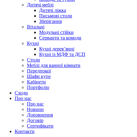
Дитячі меблі
Дитячі ліжка
Письмові столи
Зберігання
Вітальні
Модульні стійки
Серванти та комоди
Кухні
Кухні дерев’янні
Кухні із МДФ та ДСП
Cтоли
Меблі для ванної кімнати
Передпокої
Шафи купе
Кабінети
Портфоліо
Сходи
Про нас
Про нас
Новини
Доповнення
Договір
Сертифікати
Контакти