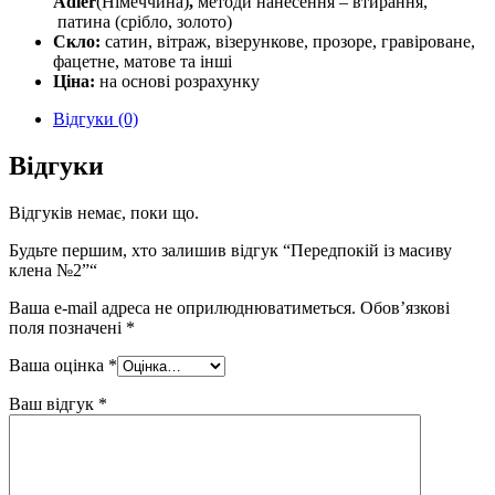
Adler
(Німеччина)
,
методи нанесення – втирання,
патина (срібло, золото)
Скло:
сатин, вітраж, візерункове, прозоре, гравіроване,
фацетне, матове та інші
Ціна:
на основі розрахунку
Відгуки (0)
Відгуки
Відгуків немає, поки що.
Будьте першим, хто залишив відгук “Передпокій із масиву
клена №2”“
Ваша e-mail адреса не оприлюднюватиметься.
Обов’язкові
поля позначені
*
Ваша оцінка
*
Ваш відгук
*