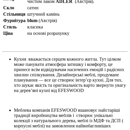
чистим лаком
ADLER
(Австрія).
Скло
сатин
Стільниця
штучний камінь
Фурнітура
blum
(Австрія)
Стиль
класика
Ціна
на основі розрахунку
Кухня вважається серцем кожного житла. Тут цілком
може панувати атмосфера затишку і комфорту, це
принесе всім відвідувачам насичених емоцій і радісних
хвилин спілкування. Дизайнерські меблі, продумане
планування — все це створює інтер’єр кухні. Для тих,
хто шукає якість та оригінальність варто звернути увагу
на дерев’яні кухні від EFESWOOD
Меблева компанія EFESWOOD вшановує найстаріші
традиції виробництва меблів і створює унікальні
колекції з натурального дерева, меблі із МДФ та ДСП (
корпусні меблі) на замовлення найвибагливіших