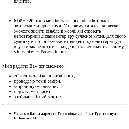
клієнтів.
Майже
20
років ми тішимо своїх клієнтів тільки
авторськими проектами. У нашому каталозі ви легко
зможете знайти різьблені меблі, які створять
неповторний дизайн інтер’єру сучасної кухні. Для свого
будинку ви точно зможете підібрати кухонні гарнітури
в у стилях неокласика, модерн, класичному, сучасному,
мінімалізм та багато інших.
Ми з радістю Вам допоможемо:
обрати матеріал виготовлення,
проведемо точні заміри,
запропонуємо дизайн,
підготуємо проєкт
зробимо якісний монтаж.
Чекаємо Вас за адресою: Тернопільська обл., с Гусятин, вул
Б.Лепкого 41 « і»