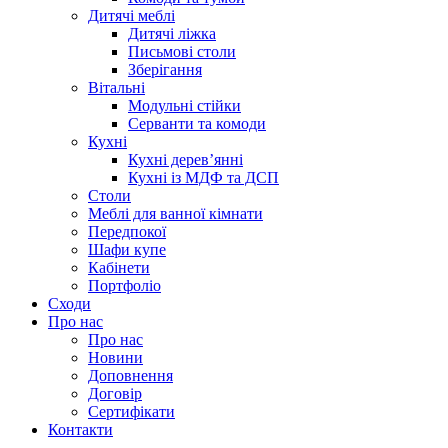
Дитячі меблі
Дитячі ліжка
Письмові столи
Зберігання
Вітальні
Модульні стійки
Серванти та комоди
Кухні
Кухні дерев’янні
Кухні із МДФ та ДСП
Cтоли
Меблі для ванної кімнати
Передпокої
Шафи купе
Кабінети
Портфоліо
Сходи
Про нас
Про нас
Новини
Доповнення
Договір
Сертифікати
Контакти