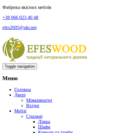
Фабрика якісних меблів
+38 066 023 40 48
efes2005@ukr.net
Toggle navigation
Меню
Головна
Двері
Міжкімнатні
Вхідні
Меблі
Спальні
Ліжка
Шафи
Комоди та тумби