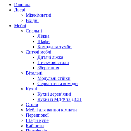
Головна
Двері
Міжкімнатні
Вхідні
Меблі
Спальні
Ліжка
Шафи
Комоди та тумби
Дитячі меблі
Дитячі ліжка
Письмові столи
Зберігання
Вітальні
Модульні стійки
Серванти та комоди
Кухні
Кухні дерев’янні
Кухні із МДФ та ДСП
Cтоли
Меблі для ванної кімнати
Передпокої
Шафи купе
Кабінети
Портфоліо