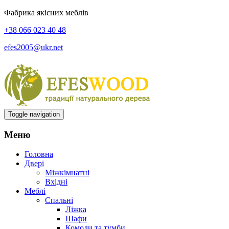
Фабрика якісних меблів
+38 066 023 40 48
efes2005@ukr.net
Toggle navigation
Меню
Головна
Двері
Міжкімнатні
Вхідні
Меблі
Спальні
Ліжка
Шафи
Комоди та тумби