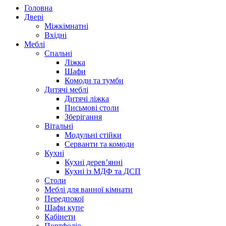
Головна
Двері
Міжкімнатні
Вхідні
Меблі
Спальні
Ліжка
Шафи
Комоди та тумби
Дитячі меблі
Дитячі ліжка
Письмові столи
Зберігання
Вітальні
Модульні стійки
Серванти та комоди
Кухні
Кухні дерев’янні
Кухні із МДФ та ДСП
Cтоли
Меблі для ванної кімнати
Передпокої
Шафи купе
Кабінети
Портфоліо