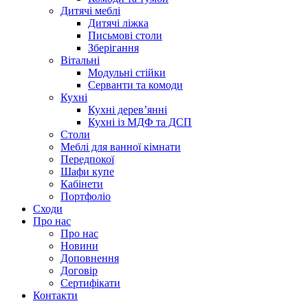
Дитячі меблі
Дитячі ліжка
Письмові столи
Зберігання
Вітальні
Модульні стійки
Серванти та комоди
Кухні
Кухні дерев’янні
Кухні із МДФ та ДСП
Cтоли
Меблі для ванної кімнати
Передпокої
Шафи купе
Кабінети
Портфоліо
Сходи
Про нас
Про нас
Новини
Доповнення
Договір
Сертифікати
Контакти