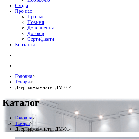
Сходи
Про нас
Про нас
Новини
Доповнення
Договір
Сертифікати
Контакти
Головна
>
Товари
>
Двері міжкімнатні ДМ-014
Каталог
Головна
>
Товари
>
Двері міжкімнатні ДМ-014