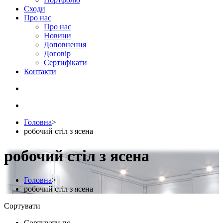
Сходи
Про нас
Про нас
Новини
Доповнення
Договір
Сертифікати
Контакти
Головна
>
робочий стіл з ясена
робочий стіл з ясена
Головна
>
робочий стіл з ясена
Сортувати
Сортувати по