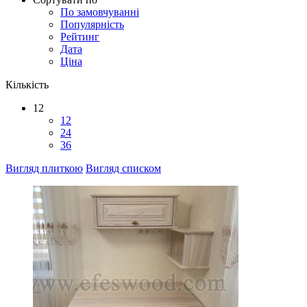
По замовчуванні
Популярність
Рейтинг
Дата
Ціна
Кількість
12
12
24
36
Вигляд плиткою
Вигляд списком