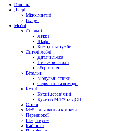
Головна
Двері
Міжкімнатні
Вхідні
Меблі
Спальні
Ліжка
Шафи
Комоди та тумби
Дитячі меблі
Дитячі ліжка
Письмові столи
Зберігання
Вітальні
Модульні стійки
Серванти та комоди
Кухні
Кухні дерев’янні
Кухні із МДФ та ДСП
Cтоли
Меблі для ванної кімнати
Передпокої
Шафи купе
Кабінети
Портфоліо