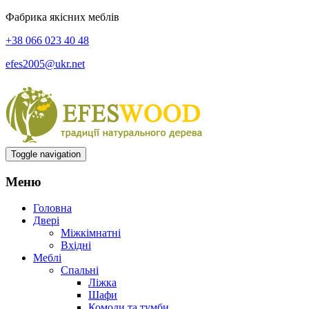
Фабрика якісних меблів
+38 066 023 40 48
efes2005@ukr.net
Toggle navigation
Меню
Головна
Двері
Міжкімнатні
Вхідні
Меблі
Спальні
Ліжка
Шафи
Комоди та тумби