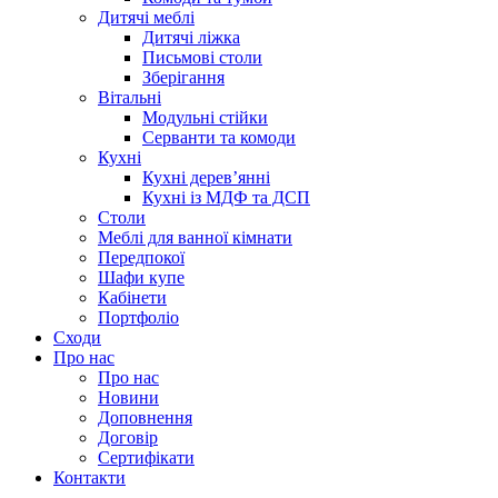
Дитячі меблі
Дитячі ліжка
Письмові столи
Зберігання
Вітальні
Модульні стійки
Серванти та комоди
Кухні
Кухні дерев’янні
Кухні із МДФ та ДСП
Cтоли
Меблі для ванної кімнати
Передпокої
Шафи купе
Кабінети
Портфоліо
Сходи
Про нас
Про нас
Новини
Доповнення
Договір
Сертифікати
Контакти